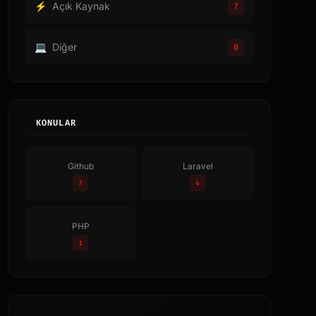
⚡
Açık Kaynak
7
💻
Diğer
0
KONULAR
Github
Laravel
7
4
PHP
1