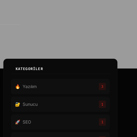
KATEGORİLER
🔥
Yazılım
3
🔐
Sunucu
1
🚀
SEO
1