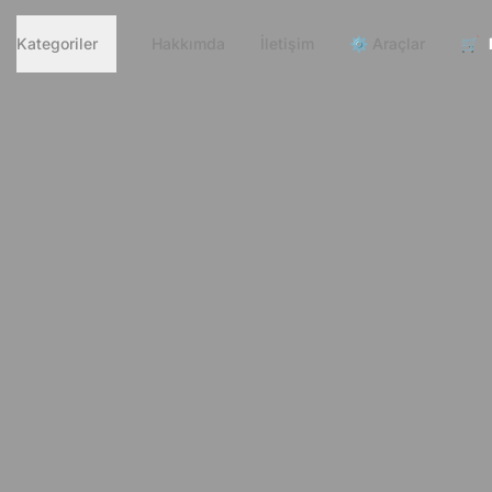
Kategoriler
Hakkımda
İletişim
⚙️ Araçlar
🛒 D