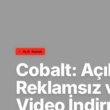
⚡
Açık Kaynak
Cobalt: Açı
Reklamsız 
Video İndi