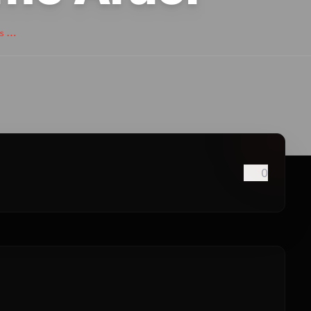
s...
0