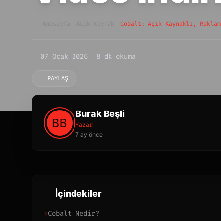
Anasayfa
Açık Kaynak
Cobalt: Açık Kaynaklı, Reklam
07 Ocak 2026
8 dk okuma
PAYLAŞ
Burak Beşli
Yazar
7 ay önce
İçindekiler
>
Cobalt Nedir?