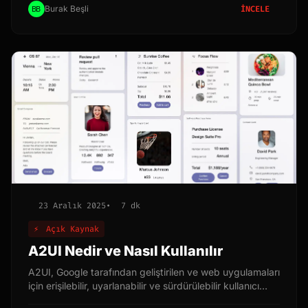
tüketimi ve kolay kullanım prensiplerini benimser. Bu
Burak Beşli
İNCELE
makalede, Dyad kütüphanesini derinlemesine
inceleyecek, temel kavramlarını açıklayacak ve çeşitli
kullanım senaryoları için örnek kodlar sunacağız.
Amacımız, Dyad'ın ne olduğunu, nasıl çalıştığını ve
projelerinizde nasıl kullanabileceğinizi anlamanıza
yardımcı olmaktır.
23 Aralık 2025
•
7 dk
⚡
Açık Kaynak
A2UI Nedir ve Nasıl Kullanılır
A2UI, Google tarafından geliştirilen ve web uygulamaları
için erişilebilir, uyarlanabilir ve sürdürülebilir kullanıcı
arayüzleri oluşturmayı hedefleyen bir araçtır. Bu