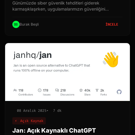
Günümüzde siber güvenlik tehditleri giderek
karmaşıklaşırken, uygulamalarımızın güvenliğini
sağlamak her zamankinden daha önemli hale geldi. İşte
bu noktada Strix devreye giriyor. Strix, uygulamalarınızı
Burak Beşli
İNCELE
güvence altına almak için tasarlanmış, açık kaynaklı bir
yapay zeka (AI) destekli araçtır.
08 Aralık 2025
•
7 dk
⚡
Açık Kaynak
Jan: Açık Kaynaklı ChatGPT