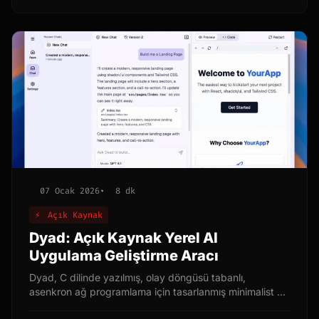
olmadan erişmek mümkün olmayabiliyor. İşte tam bu
noktada, imputnet/cobalt devreye giriyor. Bu makalede,
imputnet/cobalt'ın ne olduğunu, nasıl kullanıldığını,
avantajlarını ve dezavantajlarını detaylı bir şekilde
inceleyeceğiz.
07 Ocak 2026
•
8 dk
⚡
Açık Kaynak
Dyad: Açık Kaynak Yerel AI
Uygulama Geliştirme Aracı
Dyad, C dilinde yazılmış, olay döngüsü tabanlı,
asenkron ağ programlama için tasarlanmış minimalist bir
kütüphanedir. Yüksek performans, düşük kaynak