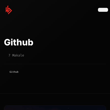
Github
7 Makale
Github