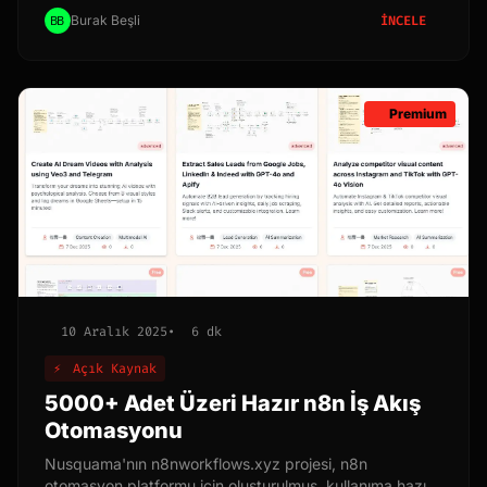
makalede, A2UI'nin ne olduğunu, temel prensiplerini ve
Burak Beşli
İNCELE
nasıl kullanılabileceğini detaylı bir şekilde inceleyeceğiz.
A2UI'nin sunduğu avantajları ve dezavantajları
değerlendirerek, projelerinizde kullanıp kullanmamaya
karar vermenize yardımcı olmayı amaçlıyoruz.
Premium
10 Aralık 2025
•
6 dk
⚡
Açık Kaynak
5000+ Adet Üzeri Hazır n8n İş Akış
Otomasyonu
Nusquama'nın n8nworkflows.xyz projesi, n8n
otomasyon platformu için oluşturulmuş, kullanıma hazır