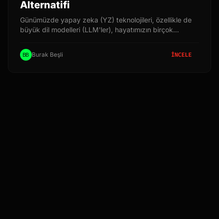
Alternatifi
Günümüzde yapay zeka (YZ) teknolojileri, özellikle de
büyük dil modelleri (LLM'ler), hayatımızın birçok
alanında etkisini göstermeye başladı. ChatGPT gibi
platformlar, doğal dil işleme (DDİ) yetenekleri sayesinde
Burak Beşli
İNCELE
kullanıcılarla etkileşim kurabiliyor, metin üretebiliyor ve
çeşitli görevleri yerine getirebiliyor. Ancak, bu
platformların kapalı kaynaklı yapısı ve veri gizliliği
endişeleri, açık kaynaklı alternatiflere olan ilgiyi
artırmaktadır. İşte bu noktada Jan devreye giriyor. Jan,
açık kaynaklı bir ChatGPT alternatifi olarak, kullanıcılara
daha fazla kontrol, şeffaflık ve özgürlük sunmayı
hedefliyor. Bu makalede, Jan'ın ne olduğunu,
özelliklerini, nasıl kurulduğunu, kullanım alanlarını ve
sunduğu avantajları detaylı bir şekilde inceleyeceğiz.