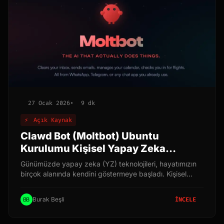
27 Ocak 2026
•
9 dk
⚡
Açık Kaynak
Clawd Bot (Moltbot) Ubuntu
Kurulumu Kişisel Yapay Zeka
Asistanınız
Günümüzde yapay zeka (YZ) teknolojileri, hayatımızın
birçok alanında kendini göstermeye başladı. Kişisel
asistanlar, bu teknolojinin en popüler örneklerinden biri.
Bu makalede, Ubuntu işletim sistemine Clawd Bot
Burak Beşli
İNCELE
kurulumunu adım adım anlatarak, kendi kişisel yapay
zeka asistanınızı nasıl oluşturabileceğinizi göstereceğiz.