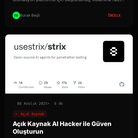
iş akışlarını barındıran açık kaynaklı bir depodur. Bu
proje, n8n kullanıcılarının otomasyon süreçlerini
Burak Beşli
İNCELE
hızlandırmalarına, karmaşık iş akışlarını daha kolay
oluşturmalarına ve en iyi uygulamalardan
yararlanmalarına olanak tanır. Bu makalede,
n8nworkflows.xyz projesinin ne olduğunu, nasıl
çalıştığını, faydalarını ve nasıl katkıda bulunabileceğinizi
detaylı bir şekilde inceleyeceğiz.
08 Aralık 2025
•
6 dk
⚡
Açık Kaynak
Açık Kaynak AI Hacker ile Güven
Oluşturun