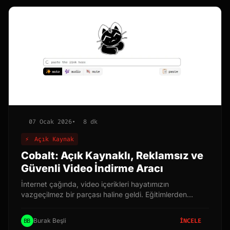
07 Ocak 2026
•
8 dk
⚡
Açık Kaynak
Cobalt: Açık Kaynaklı, Reklamsız ve
Güvenli Video İndirme Aracı
İnternet çağında, video içerikleri hayatımızın
vazgeçilmez bir parçası haline geldi. Eğitimlerden
eğlenceye, haberlerden belgesellere kadar her alanda
video formatında içeriklere kolayca erişebiliyoruz.
Burak Beşli
İNCELE
Ancak, bu içeriklere her zaman internet bağlantısı