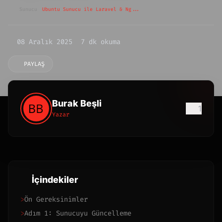
Sunucu
Ubuntu Sunucu ile Laravel & Ng...
08 Aralık 2025
7 dk okuma
PAYLAŞ
Burak Beşli
1
Yazar
İçindekiler
>
Ön Gereksinimler
>
Adım 1: Sunucuyu Güncelleme