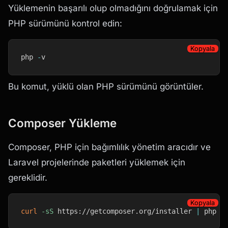
Yüklemenin başarılı olup olmadığını doğrulamak için
PHP sürümünü kontrol edin:
Kopyala
php 
-
v
Bu komut, yüklü olan PHP sürümünü görüntüler.
Composer Yükleme
Composer, PHP için bağımlılık yönetim aracıdır ve
Laravel projelerinde paketleri yüklemek için
gereklidir.
Kopyala
curl
-sS
 https://getcomposer.org/installer 
|
 php 
s