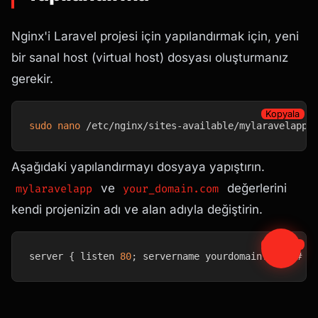
Nginx'i Laravel projesi için yapılandırmak için, yeni
bir sanal host (virtual host) dosyası oluşturmanız
gerekir.
Kopyala
sudo
nano
 /etc/nginx/sites-available/mylaravelapp
Aşağıdaki yapılandırmayı dosyaya yapıştırın.
ve
değerlerini
mylaravelapp
your_domain.com
kendi projenizin adı ve alan adıyla değiştirin.
Kopyala
server 
{
 listen 
80
;
 servername yourdomain
.
com
;
 # A
Açıklamalar: