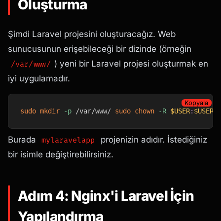
Oluşturma
Şimdi Laravel projesini oluşturacağız. Web
sunucusunun erişebileceği bir dizinde (örneğin
) yeni bir Laravel projesi oluşturmak en
/var/www/
iyi uygulamadır.
Kopyala
sudo
mkdir
-p
 /var/www/ 
sudo
chown
-R
$USER
:
$USER
 
Burada
projenizin adıdır. İstediğiniz
mylaravelapp
bir isimle değiştirebilirsiniz.
Adım 4: Nginx'i Laravel İçin
Yapılandırma